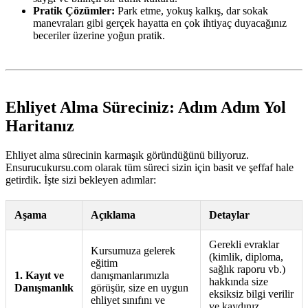
Pratik Çözümler:
Park etme, yokuş kalkış, dar sokak
manevraları gibi gerçek hayatta en çok ihtiyaç duyacağınız
beceriler üzerine yoğun pratik.
Ehliyet Alma Süreciniz: Adım Adım Yol
Haritanız
Ehliyet alma sürecinin karmaşık göründüğünü biliyoruz.
Ensurucukursu.com olarak tüm süreci sizin için basit ve şeffaf hale
getirdik. İşte sizi bekleyen adımlar:
Aşama
Açıklama
Detaylar
Gerekli evraklar
Kursumuza gelerek
(kimlik, diploma,
eğitim
sağlık raporu vb.)
1. Kayıt ve
danışmanlarımızla
hakkında size
Danışmanlık
görüşür, size en uygun
eksiksiz bilgi verilir
ehliyet sınıfını ve
ve kaydınız