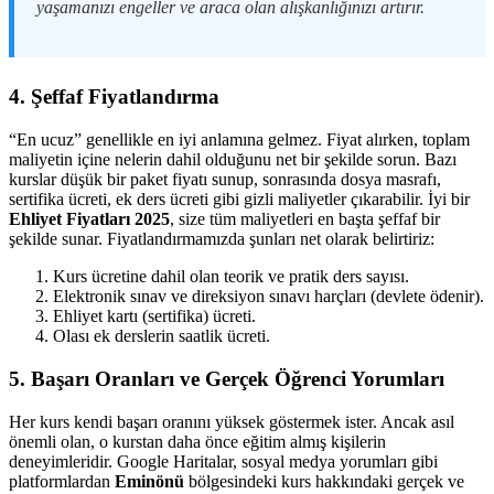
yaşamanızı engeller ve araca olan alışkanlığınızı artırır.
4. Şeffaf Fiyatlandırma
“En ucuz” genellikle en iyi anlamına gelmez. Fiyat alırken, toplam
maliyetin içine nelerin dahil olduğunu net bir şekilde sorun. Bazı
kurslar düşük bir paket fiyatı sunup, sonrasında dosya masrafı,
sertifika ücreti, ek ders ücreti gibi gizli maliyetler çıkarabilir. İyi bir
Ehliyet Fiyatları 2025
, size tüm maliyetleri en başta şeffaf bir
şekilde sunar. Fiyatlandırmamızda şunları net olarak belirtiriz:
Kurs ücretine dahil olan teorik ve pratik ders sayısı.
Elektronik sınav ve direksiyon sınavı harçları (devlete ödenir).
Ehliyet kartı (sertifika) ücreti.
Olası ek derslerin saatlik ücreti.
5. Başarı Oranları ve Gerçek Öğrenci Yorumları
Her kurs kendi başarı oranını yüksek göstermek ister. Ancak asıl
önemli olan, o kurstan daha önce eğitim almış kişilerin
deneyimleridir. Google Haritalar, sosyal medya yorumları gibi
platformlardan
Eminönü
bölgesindeki kurs hakkındaki gerçek ve