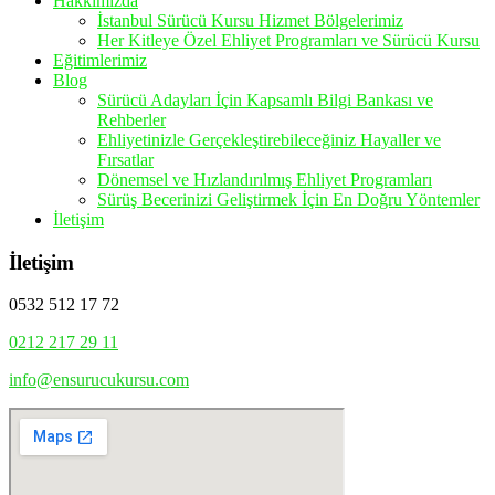
Hakkımızda
İstanbul Sürücü Kursu Hizmet Bölgelerimiz
Her Kitleye Özel Ehliyet Programları ve Sürücü Kursu
Eğitimlerimiz
Blog
Sürücü Adayları İçin Kapsamlı Bilgi Bankası ve
Rehberler
Ehliyetinizle Gerçekleştirebileceğiniz Hayaller ve
Fırsatlar
Dönemsel ve Hızlandırılmış Ehliyet Programları
Sürüş Becerinizi Geliştirmek İçin En Doğru Yöntemler
İletişim
İletişim
0532 512 17 72
0212 217 29 11
info@ensurucukursu.com