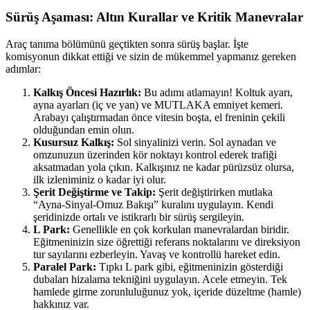
Sürüş Aşaması: Altın Kurallar ve Kritik Manevralar
Araç tanıma bölümünü geçtikten sonra sürüş başlar. İşte
komisyonun dikkat ettiği ve sizin de mükemmel yapmanız gereken
adımlar:
Kalkış Öncesi Hazırlık:
Bu adımı atlamayın! Koltuk ayarı,
ayna ayarları (iç ve yan) ve MUTLAKA emniyet kemeri.
Arabayı çalıştırmadan önce vitesin boşta, el freninin çekili
olduğundan emin olun.
Kusursuz Kalkış:
Sol sinyalinizi verin. Sol aynadan ve
omzunuzun üzerinden kör noktayı kontrol ederek trafiği
aksatmadan yola çıkın. Kalkışınız ne kadar pürüzsüz olursa,
ilk izleniminiz o kadar iyi olur.
Şerit Değiştirme ve Takip:
Şerit değiştirirken mutlaka
“Ayna-Sinyal-Omuz Bakışı” kuralını uygulayın. Kendi
şeridinizde ortalı ve istikrarlı bir sürüş sergileyin.
L Park:
Genellikle en çok korkulan manevralardan biridir.
Eğitmeninizin size öğrettiği referans noktalarını ve direksiyon
tur sayılarını ezberleyin. Yavaş ve kontrollü hareket edin.
Paralel Park:
Tıpkı L park gibi, eğitmeninizin gösterdiği
dubaları hizalama tekniğini uygulayın. Acele etmeyin. Tek
hamlede girme zorunluluğunuz yok, içeride düzeltme (hamle)
hakkınız var.