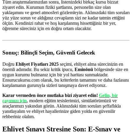
Tüm araştırmalarınızdan sonra, listenizdeki birkaç kursu bizzat
ziyaret edin. Kurumun fiziki şartlarını, personelin size olan
yaklaşımını ve genel atmosferi gözlemleyin. Aklınızdaki tüm soruları
yüz yüze sorun ve aldığınız cevapların sizi ne kadar tatmin ettiğini
ölçün. Kendinizi rahat ve hoş karşılanmış hissettiğiniz bir yer,
öğrenme süreciniz için en doğru ortam olacaktır.
Sonuç: Bilinçli Seçim, Güvenli Gelecek
Doğru
Ehliyet Fiyatları 2025
seçimi, ehliyet alma sürecinizin en
önemli adımıdır. Bu sekiz kritik ipucu,
Eminönü
bölgesinde size en
uygun kurumu bulmanız için bir yol haritası sunmaktadır.
Ensurucukursu.com olarak, bu kriterlerin tamamını ve daha fazlasını
karşılamanın gururuyla sizleri tanışmaya davet ediyoruz.
Karar vermeden önce mutlaka bizi ziyaret edin!
Gelin, bir
çayımızı için
, modern eğitim tesislerimizi, simülatörümüzü ve
araçlarımızı yakından görün. Aklınızdaki tüm soruları şeffaflıkla
yanıtlayalım ve ehliyet hayallerinize giden yolda en güvenilir
rehberiniz olalım.
Ehliyet Sınavı Stresine Son: E-Sınav ve