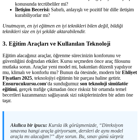
konusunda tecrübeliler mi?
İletişim Becerisi:
Sabırlı, anlayışlı ve pozitif bir dille iletişim
kurabiliyorlar mı?
Unutmayın, en iyi eğitmen en iyi teknikleri bilen değil, bildiği
teknikleri size en iyi şekilde aktarabilendir.
3. Eğitim Araçları ve Kullanılan Teknoloji
Eğitim alacağınız araçlar, öğrenme sürecinizin konforunu ve
güvenliğini doğrudan etkiler. Kursu seçmeden önce araç filosunu
mutlaka sorun. Araçlar yeni model mi, bakımları düzenli yapılıyor
mu, klimalı ve konforlu mu? Bunun da ötesinde, modern bir
Ehliyet
Fiyatları 2025
, teknolojiyi eğitimin bir parçası haline getirir.
Ensurucukursu.com
‘da sunduğumuz
son teknoloji simülatör
eğitimi
, gerçek trafiğe çıkmadan önce risksiz bir ortamda temel
becerileri kazanmanızı sağlayarak sizi rakiplerinizden bir adım öne
taşır.
Akıllıca bir ipucu:
Kursla ilk görüşmenizde, “Direksiyon
sınavına hangi araçla giriyorsam, dersleri de aynı model
araçla mı alacağım?” diye sorun. Bu, sınav günü sürpriz