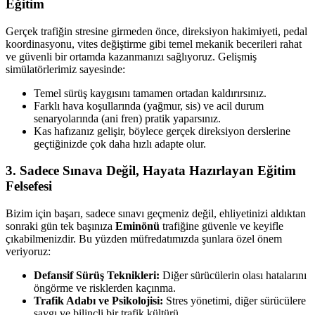
Eğitim
Gerçek trafiğin stresine girmeden önce, direksiyon hakimiyeti, pedal
koordinasyonu, vites değiştirme gibi temel mekanik becerileri rahat
ve güvenli bir ortamda kazanmanızı sağlıyoruz. Gelişmiş
simülatörlerimiz sayesinde:
Temel sürüş kaygısını tamamen ortadan kaldırırsınız.
Farklı hava koşullarında (yağmur, sis) ve acil durum
senaryolarında (ani fren) pratik yaparsınız.
Kas hafızanız gelişir, böylece gerçek direksiyon derslerine
geçtiğinizde çok daha hızlı adapte olur.
3. Sadece Sınava Değil, Hayata Hazırlayan Eğitim
Felsefesi
Bizim için başarı, sadece sınavı geçmeniz değil, ehliyetinizi aldıktan
sonraki gün tek başınıza
Eminönü
trafiğine güvenle ve keyifle
çıkabilmenizdir. Bu yüzden müfredatımızda şunlara özel önem
veriyoruz:
Defansif Sürüş Teknikleri:
Diğer sürücülerin olası hatalarını
öngörme ve risklerden kaçınma.
Trafik Adabı ve Psikolojisi:
Stres yönetimi, diğer sürücülere
saygı ve bilinçli bir trafik kültürü.