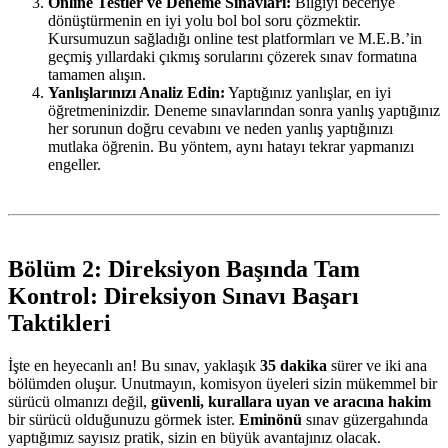
Online Testler ve Deneme Sınavları:
Bilgiyi beceriye
dönüştürmenin en iyi yolu bol bol soru çözmektir.
Kursumuzun sağladığı online test platformları ve M.E.B.’in
geçmiş yıllardaki çıkmış sorularını çözerek sınav formatına
tamamen alışın.
Yanlışlarınızı Analiz Edin:
Yaptığınız yanlışlar, en iyi
öğretmeninizdir. Deneme sınavlarından sonra yanlış yaptığınız
her sorunun doğru cevabını ve neden yanlış yaptığınızı
mutlaka öğrenin. Bu yöntem, aynı hatayı tekrar yapmanızı
engeller.
Bölüm 2: Direksiyon Başında Tam
Kontrol: Direksiyon Sınavı Başarı
Taktikleri
İşte en heyecanlı an! Bu sınav, yaklaşık
35 dakika
sürer ve iki ana
bölümden oluşur. Unutmayın, komisyon üyeleri sizin mükemmel bir
sürücü olmanızı değil,
güvenli, kurallara uyan ve aracına hakim
bir sürücü olduğunuzu görmek ister.
Eminönü
sınav güzergahında
yaptığımız sayısız pratik, sizin en büyük avantajınız olacak.