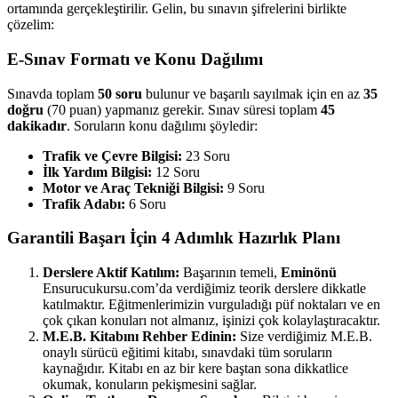
ortamında gerçekleştirilir. Gelin, bu sınavın şifrelerini birlikte
çözelim:
E-Sınav Formatı ve Konu Dağılımı
Sınavda toplam
50 soru
bulunur ve başarılı sayılmak için en az
35
doğru
(70 puan) yapmanız gerekir. Sınav süresi toplam
45
dakikadır
. Soruların konu dağılımı şöyledir:
Trafik ve Çevre Bilgisi:
23 Soru
İlk Yardım Bilgisi:
12 Soru
Motor ve Araç Tekniği Bilgisi:
9 Soru
Trafik Adabı:
6 Soru
Garantili Başarı İçin 4 Adımlık Hazırlık Planı
Derslere Aktif Katılım:
Başarının temeli,
Eminönü
Ensurucukursu.com’da verdiğimiz teorik derslere dikkatle
katılmaktır. Eğitmenlerimizin vurguladığı püf noktaları ve en
çok çıkan konuları not almanız, işinizi çok kolaylaştıracaktır.
M.E.B. Kitabını Rehber Edinin:
Size verdiğimiz M.E.B.
onaylı sürücü eğitimi kitabı, sınavdaki tüm soruların
kaynağıdır. Kitabı en az bir kere baştan sona dikkatlice
okumak, konuların pekişmesini sağlar.