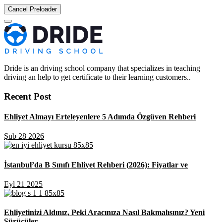
Cancel Preloader
Dride is an driving school company that specializes in teaching
driving an help to get certificate to their learning customers..
Recent Post
Ehliyet Almayı Erteleyenlere 5 Adımda Özgüven Rehberi
Şub 28 2026
İstanbul’da B Sınıfı Ehliyet Rehberi (2026): Fiyatlar ve
Eyl 21 2025
Ehliyetinizi Aldınız, Peki Aracınıza Nasıl Bakmalısınız? Yeni
Sürücüler