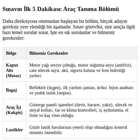
Sınavın İlk 5 Dakikası: Araç Tanıma Bölümü
Daha direksiyona oturmadan başlayan bu bölüm, birçok adayın
gereksiz yere elendiği bir aşamadır. Sınav görevlisi, size araçla ilgili
bazı temel sorular sorar. İşte en sık sorulanlar ve bilmeniz
gerekenler:
Bölge
Bilmeniz Gerekenler
Kaput
Motor yağı seviye çubuğu, motor soğutma suyu (antifriz),
Altı
cam silecek suyu, akü, sigorta kutusu ve fren hidroliği
(Motor)
yerleri.
Reflektör (üçgen), ilk yardım çantası, kriko, bijon anahtarı
Bagaj
ve yedek lastik (stepne).
Gösterge paneli işaretleri (devir, hararet, yakıt), silecek ve
Araç İçi
sinyal kolları, far ve klima kontrolleri, iç aydınlatma, el
(Kokpit)
freni ve kaç vites olduğu.
Gözle lastik havalarının yeterli olup olmadığını kontrol
Lastikler
etmeniz istenebilir.