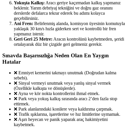
Yokuşta Kalkış:
Aracı geriye kaçırmadan kalkış yapmanız
beklenir. Yarım debriyaj tekniğini ve doğru gaz oranını
derslerde defalarca tekrar ederek bu adımı kolayca
geçebilirsiniz.
Ani Fren:
Belirlenmiş alanda, komisyon üyesinin komutuyla
yaklaşık 30 km/s hızla giderken sert ve kontrollü bir fren
yapmanız istenir.
Geri Geri 25 Metre:
Aracın kontrolünü kaybetmeden, şeridi
ortalayarak düz bir çizgide geri gelmeniz gerekir.
Sınavda Başarısızlığa Neden Olan En Yaygın
Hatalar
❌ Emniyet kemerini takmayı unutmak (Doğrudan kalma
sebebi).
❌ Sinyal vermeyi unutmak veya yanlış sinyal vermek
(Özellikle kalkışta ve dönüşlerde).
❌ Ayna ve kör nokta kontrollerini ihmal etmek.
❌ Park veya yokuş kalkış sırasında aracı 2’den fazla stop
ettirmek.
❌ Park alanlarındaki konilere veya kaldırıma çarpmak.
❌ Trafik ışıklarına, işaretlerine ve hız limitlerine uymamak.
❌ Aşırı heyecan ve panik yaparak araç hakimiyetini
kaybetmek.