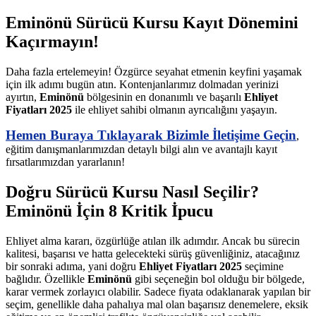
Eminönü Sürücü Kursu Kayıt Dönemini
Kaçırmayın!
Daha fazla ertelemeyin! Özgürce seyahat etmenin keyfini yaşamak
için ilk adımı bugün atın. Kontenjanlarımız dolmadan yerinizi
ayırtın,
Eminönü
bölgesinin en donanımlı ve başarılı
Ehliyet
Fiyatları 2025
ile ehliyet sahibi olmanın ayrıcalığını yaşayın.
Hemen Buraya Tıklayarak Bizimle İletişime Geçin
,
eğitim danışmanlarımızdan detaylı bilgi alın ve avantajlı kayıt
fırsatlarımızdan yararlanın!
Doğru Sürücü Kursu Nasıl Seçilir?
Eminönü İçin 8 Kritik İpucu
Ehliyet alma kararı, özgürlüğe atılan ilk adımdır. Ancak bu sürecin
kalitesi, başarısı ve hatta gelecekteki sürüş güvenliğiniz, atacağınız
bir sonraki adıma, yani doğru
Ehliyet Fiyatları 2025
seçimine
bağlıdır. Özellikle
Eminönü
gibi seçeneğin bol olduğu bir bölgede,
karar vermek zorlayıcı olabilir. Sadece fiyata odaklanarak yapılan bir
seçim, genellikle daha pahalıya mal olan başarısız denemelere, eksik