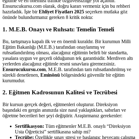
eğitime ve en önemlisi trafikte özgüvensizliğe yol açabilir.
Ensurucukursu.com olarak, doğru kararı vermeniz için bu rehberi
hazırladık. İşte bir
Ehliyet Fiyatları 2025
seçerken mutlaka göz
önünde bulundurmanız gereken 8 kritik nokta:
1. M.E.B. Onayı ve Ruhsatı: Temelin Temeli
Bu, tartışmaya kapalı ilk ve en önemli kuraldır. Bir kurumun Milli
Eğitim Bakanlığı (M.E.B.) tarafından onaylanmış ve
ruhsatlandırılmış olması, alacağınız eğitimin belirli bir standartta,
yasalara uygun ve geçerli olduğunun tek garantisidir. Merdiven altı
yerlerden alacağınız eğitimle resmi sınavlara giremezsiniz.
Ensurucukursu.com
, M.E.B. tarafından tam ruhsatlandırılmış ve
sürekli denetlenen,
Eminönü
bölgesindeki güvenilir bir eğitim
kurumudur.
2. Eğitmen Kadrosunun Kalitesi ve Tecrübesi
Bir kursun gerçek değeri, eğitmenleri oluşturur. Direksiyon
başındaki en gergin anınızda size nasıl yaklaştıkları, sabırları ve
öğretme becerileri her şeyi değiştirir. Araştırmanız gerekenler:
Sertifikasyon:
Tüm eğitmenler M.E.B. onaylı “Direksiyon
Usta Öğreticisi” sertifikasına sahip mi?
Tecrübe:
Özellikle sınav stresi ve başlangıç heyecanı çalışma