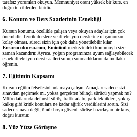
tarafsız yorumları okuyun. Memnuniyet oranı yüksek bir kurs, en
doğru tercihlerden biridir.
6. Konum ve Ders Saatlerinin Esnekliği
Kursun konumu, özellikle çalışan veya okuyan adaylar için çok
önemlidir. Teorik derslere ve direksiyon derslerine ulaşımınızın
kolay olması, süreci sizin için çok daha yönetilebilir kılar.
Ensurucukursu.com
,
Eminönü
merkezindeki konumuyla size
zaman kazandırır. Ayrıca, yoğun programınıza uyum sağlayabilecek
esnek direksiyon dersi saatleri sunup sunmadıklarını da mutlaka
öğrenin.
7. Eğitimin Kapsamı
Kursun eğitim felsefesini anlamaya çalışın. Amaçları sadece sizi
sınavdan geçirmek mi, yoksa gerçekten bilinçli sürücü yapmak mı?
Müfredatlarında defansif sürüş, trafik adabı, park teknikleri, yokuş
kalkış gibi kritik konulara ne kadar ağırlık verdiklerini sorun. Sizi
sadece sınava değil, ömür boyu güvenli sürüşe hazırlayan bir kurs,
doğru kurstur.
8. Yüz Yüze Görüşme