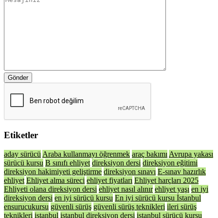
Gönder
Etiketler
aday sürücü
Araba kullanmayı öğrenmek
araç bakımı
Avrupa yakası
sürücü kursu
B sınıfı ehliyet
direksiyon dersi
direksiyon eğitimi
direksiyon hakimiyeti geliştirme
direksiyon sınavı
E-sınav hazırlık
ehliyet
Ehliyet alma süreci
ehliyet fiyatları
Ehliyet harçları 2025
Ehliyeti olana direksiyon dersi
ehliyet nasıl alınır
ehliyet yaşı
en iyi
direksiyon dersi
en iyi sürücü kursu
En iyi sürücü kursu İstanbul
ensurucukursu
güvenli sürüş
güvenli sürüş teknikleri
ileri sürüş
teknikleri
istanbul
istanbul direksiyon dersi
istanbul sürücü kursu