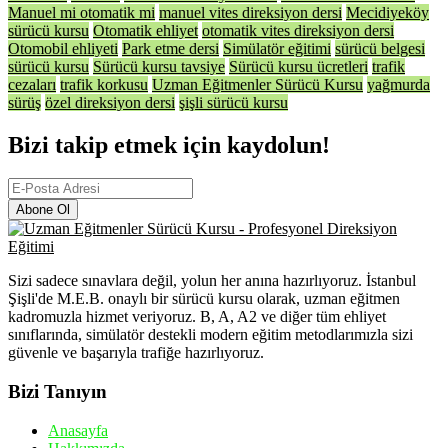
Manuel mi otomatik mi
manuel vites direksiyon dersi
Mecidiyeköy
sürücü kursu
Otomatik ehliyet
otomatik vites direksiyon dersi
Otomobil ehliyeti
Park etme dersi
Simülatör eğitimi
sürücü belgesi
sürücü kursu
Sürücü kursu tavsiye
Sürücü kursu ücretleri
trafik
cezaları
trafik korkusu
Uzman Eğitmenler Sürücü Kursu
yağmurda
sürüş
özel direksiyon dersi
şişli sürücü kursu
Bizi takip etmek için kaydolun!
Abone Ol
Sizi sadece sınavlara değil, yolun her anına hazırlıyoruz. İstanbul
Şişli'de M.E.B. onaylı bir sürücü kursu olarak, uzman eğitmen
kadromuzla hizmet veriyoruz. B, A, A2 ve diğer tüm ehliyet
sınıflarında, simülatör destekli modern eğitim metodlarımızla sizi
güvenle ve başarıyla trafiğe hazırlıyoruz.
Bizi Tanıyın
Anasayfa