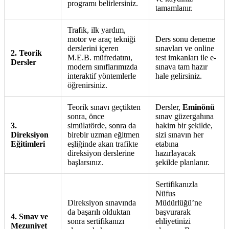
programı belirlersiniz.
tamamlanır.
Trafik, ilk yardım,
motor ve araç tekniği
Ders sonu deneme
derslerini içeren
sınavları ve online
2. Teorik
M.E.B. müfredatını,
test imkanları ile e-
Dersler
modern sınıflarımızda
sınava tam hazır
interaktif yöntemlerle
hale gelirsiniz.
öğrenirsiniz.
Teorik sınavı geçtikten
Dersler,
Eminönü
sonra, önce
sınav güzergahına
3.
simülatörde, sonra da
hakim bir şekilde,
Direksiyon
birebir uzman eğitmen
sizi sınavın her
Eğitimleri
eşliğinde akan trafikte
etabına
direksiyon derslerine
hazırlayacak
başlarsınız.
şekilde planlanır.
Sertifikanızla
Nüfus
Direksiyon sınavında
Müdürlüğü’ne
da başarılı olduktan
başvurarak
4. Sınav ve
sonra sertifikanızı
ehliyetinizi
Mezuniyet