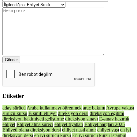
Gönder
Etiketler
aday sürücü
Araba kullanmayı öğrenmek
araç bakımı
Avrupa yakası
sürücü kursu
B sınıfı ehliyet
direksiyon dersi
direksiyon eğitimi
direksiyon hakimiyeti geliştirme
direksiyon sınavı
E-sınav hazırlık
ehliyet
Ehliyet alma süreci
ehliyet fiyatları
Ehliyet harçları 2025
Ehliyeti olana direksiyon dersi
ehliyet nasıl alınır
ehliyet yaşı
en iyi
direksiyon dersi
en iyi sürücü kursu
En iyi sürücü kursu İstanbul