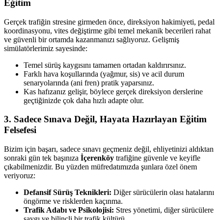
Eğitim
Gerçek trafiğin stresine girmeden önce, direksiyon hakimiyeti, pedal
koordinasyonu, vites değiştirme gibi temel mekanik becerileri rahat
ve güvenli bir ortamda kazanmanızı sağlıyoruz. Gelişmiş
simülatörlerimiz sayesinde:
Temel sürüş kaygısını tamamen ortadan kaldırırsınız.
Farklı hava koşullarında (yağmur, sis) ve acil durum
senaryolarında (ani fren) pratik yaparsınız.
Kas hafızanız gelişir, böylece gerçek direksiyon derslerine
geçtiğinizde çok daha hızlı adapte olur.
3. Sadece Sınava Değil, Hayata Hazırlayan Eğitim
Felsefesi
Bizim için başarı, sadece sınavı geçmeniz değil, ehliyetinizi aldıktan
sonraki gün tek başınıza
İçerenköy
trafiğine güvenle ve keyifle
çıkabilmenizdir. Bu yüzden müfredatımızda şunlara özel önem
veriyoruz:
Defansif Sürüş Teknikleri:
Diğer sürücülerin olası hatalarını
öngörme ve risklerden kaçınma.
Trafik Adabı ve Psikolojisi:
Stres yönetimi, diğer sürücülere
saygı ve bilinçli bir trafik kültürü.