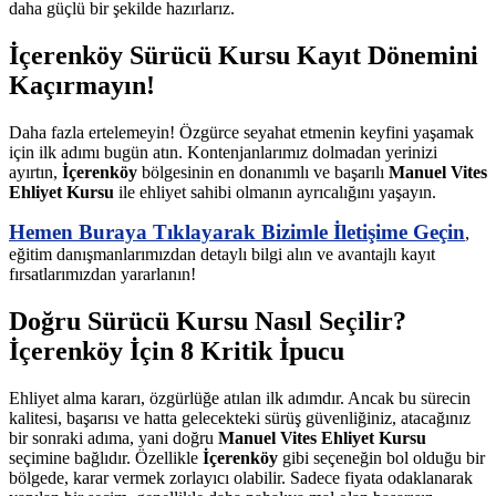
daha güçlü bir şekilde hazırlarız.
İçerenköy Sürücü Kursu Kayıt Dönemini
Kaçırmayın!
Daha fazla ertelemeyin! Özgürce seyahat etmenin keyfini yaşamak
için ilk adımı bugün atın. Kontenjanlarımız dolmadan yerinizi
ayırtın,
İçerenköy
bölgesinin en donanımlı ve başarılı
Manuel Vites
Ehliyet Kursu
ile ehliyet sahibi olmanın ayrıcalığını yaşayın.
Hemen Buraya Tıklayarak Bizimle İletişime Geçin
,
eğitim danışmanlarımızdan detaylı bilgi alın ve avantajlı kayıt
fırsatlarımızdan yararlanın!
Doğru Sürücü Kursu Nasıl Seçilir?
İçerenköy İçin 8 Kritik İpucu
Ehliyet alma kararı, özgürlüğe atılan ilk adımdır. Ancak bu sürecin
kalitesi, başarısı ve hatta gelecekteki sürüş güvenliğiniz, atacağınız
bir sonraki adıma, yani doğru
Manuel Vites Ehliyet Kursu
seçimine bağlıdır. Özellikle
İçerenköy
gibi seçeneğin bol olduğu bir
bölgede, karar vermek zorlayıcı olabilir. Sadece fiyata odaklanarak