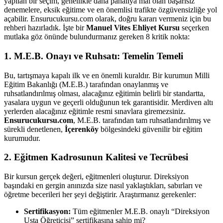
yapılan bir seçim, genellikle daha pahalıya mal olan başarısız
denemelere, eksik eğitime ve en önemlisi trafikte özgüvensizliğe yol
açabilir. Ensurucukursu.com olarak, doğru kararı vermeniz için bu
rehberi hazırladık. İşte bir
Manuel Vites Ehliyet Kursu
seçerken
mutlaka göz önünde bulundurmanız gereken 8 kritik nokta:
1. M.E.B. Onayı ve Ruhsatı: Temelin Temeli
Bu, tartışmaya kapalı ilk ve en önemli kuraldır. Bir kurumun Milli
Eğitim Bakanlığı (M.E.B.) tarafından onaylanmış ve
ruhsatlandırılmış olması, alacağınız eğitimin belirli bir standartta,
yasalara uygun ve geçerli olduğunun tek garantisidir. Merdiven altı
yerlerden alacağınız eğitimle resmi sınavlara giremezsiniz.
Ensurucukursu.com
, M.E.B. tarafından tam ruhsatlandırılmış ve
sürekli denetlenen,
İçerenköy
bölgesindeki güvenilir bir eğitim
kurumudur.
2. Eğitmen Kadrosunun Kalitesi ve Tecrübesi
Bir kursun gerçek değeri, eğitmenleri oluşturur. Direksiyon
başındaki en gergin anınızda size nasıl yaklaştıkları, sabırları ve
öğretme becerileri her şeyi değiştirir. Araştırmanız gerekenler:
Sertifikasyon:
Tüm eğitmenler M.E.B. onaylı “Direksiyon
Usta Öğreticisi” sertifikasına sahip mi?