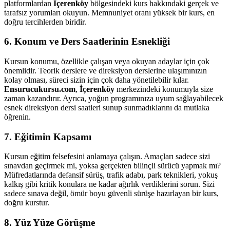
platformlardan
İçerenköy
bölgesindeki kurs hakkındaki gerçek ve
tarafsız yorumları okuyun. Memnuniyet oranı yüksek bir kurs, en
doğru tercihlerden biridir.
6. Konum ve Ders Saatlerinin Esnekliği
Kursun konumu, özellikle çalışan veya okuyan adaylar için çok
önemlidir. Teorik derslere ve direksiyon derslerine ulaşımınızın
kolay olması, süreci sizin için çok daha yönetilebilir kılar.
Ensurucukursu.com
,
İçerenköy
merkezindeki konumuyla size
zaman kazandırır. Ayrıca, yoğun programınıza uyum sağlayabilecek
esnek direksiyon dersi saatleri sunup sunmadıklarını da mutlaka
öğrenin.
7. Eğitimin Kapsamı
Kursun eğitim felsefesini anlamaya çalışın. Amaçları sadece sizi
sınavdan geçirmek mi, yoksa gerçekten bilinçli sürücü yapmak mı?
Müfredatlarında defansif sürüş, trafik adabı, park teknikleri, yokuş
kalkış gibi kritik konulara ne kadar ağırlık verdiklerini sorun. Sizi
sadece sınava değil, ömür boyu güvenli sürüşe hazırlayan bir kurs,
doğru kurstur.
8. Yüz Yüze Görüşme