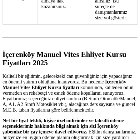
almaya hak
alırsınız. Bu
kazanırsınız.
süreçte de
danışmanlarımız
size yol gösterir.
İçerenköy Manuel Vites Ehliyet Kursu
Fiyatları 2025
Kaliteli bir eğitimin, gelecekteki can güvenliğiniz için yapacağınız
en önemli yatırım olduğuna inanıyoruz. Bu nedenle
İçerenköy
Manuel Vites Ehliyet Kursu fiyatları
konusunda, kaliteden ödün
vermeden en rekabetçi ve esnek ödeme koşullarını sunuyoruz.
Fiyatlarımız; seçeceğiniz ehliyet sınıfına (B Sınıfı Otomatik/Manuel,
A, A1, A2 Sınıfı Motosiklet vb.), alacağınız ders sayısına ve güncel
M.E.B. taban fiyatlarına göre belirlenmektedir.
Net bir fiyat teklifi, kişiye özel indirimler ve taksitli ödeme
seçeneklerimiz hakkında bilgi almak için sizi İçerenköy
şubemize bir çay içmeye davet ediyoruz.
Eğitim danışmanlarımız,
bütçenize en uygun ödeme planını oluşturmak için size yardımcı