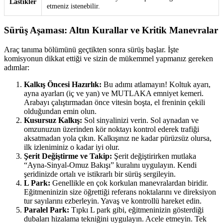
Lastikler
etmeniz istenebilir.
Sürüş Aşaması: Altın Kurallar ve Kritik Manevralar
Araç tanıma bölümünü geçtikten sonra sürüş başlar. İşte
komisyonun dikkat ettiği ve sizin de mükemmel yapmanız gereken
adımlar:
Kalkış Öncesi Hazırlık:
Bu adımı atlamayın! Koltuk ayarı,
ayna ayarları (iç ve yan) ve MUTLAKA emniyet kemeri.
Arabayı çalıştırmadan önce vitesin boşta, el freninin çekili
olduğundan emin olun.
Kusursuz Kalkış:
Sol sinyalinizi verin. Sol aynadan ve
omzunuzun üzerinden kör noktayı kontrol ederek trafiği
aksatmadan yola çıkın. Kalkışınız ne kadar pürüzsüz olursa,
ilk izleniminiz o kadar iyi olur.
Şerit Değiştirme ve Takip:
Şerit değiştirirken mutlaka
“Ayna-Sinyal-Omuz Bakışı” kuralını uygulayın. Kendi
şeridinizde ortalı ve istikrarlı bir sürüş sergileyin.
L Park:
Genellikle en çok korkulan manevralardan biridir.
Eğitmeninizin size öğrettiği referans noktalarını ve direksiyon
tur sayılarını ezberleyin. Yavaş ve kontrollü hareket edin.
Paralel Park:
Tıpkı L park gibi, eğitmeninizin gösterdiği
dubaları hizalama tekniğini uygulayın. Acele etmeyin. Tek