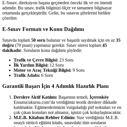
E-Sınav, direksiyon başına geçmeden önceki ilk ve en önemli
adımdır. Bu sınav, trafik bilginizi ölçer ve tamamen bilgisayar
ortamında gerçekleştirilir. Gelin, bu sınavın şifrelerini birlikte
çözelim:
E-Sınav Formatı ve Konu Dağılımı
Sınavda toplam
50 soru
bulunur ve başarılı sayılmak için en az
35
doğru
(70 puan) yapmanız gerekir. Sınav süresi toplam
45
dakikadır
. Soruların konu dağılımı şöyledir:
Trafik ve Çevre Bilgisi:
23 Soru
İlk Yardım Bilgisi:
12 Soru
Motor ve Araç Tekniği Bilgisi:
9 Soru
Trafik Adabı:
6 Soru
Garantili Başarı İçin 4 Adımlık Hazırlık Planı
Derslere Aktif Katılım:
Başarının temeli,
İçerenköy
Ensurucukursu.com’da verdiğimiz teorik derslere dikkatle
katılmaktır. Eğitmenlerimizin vurguladığı püf noktaları ve en
çok çıkan konuları not almanız, işinizi çok kolaylaştıracaktır.
M.E.B. Kitabını Rehber Edinin:
Size verdiğimiz M.E.B.
onaylı sürücü eğitimi kitabı, sınavdaki tüm soruların