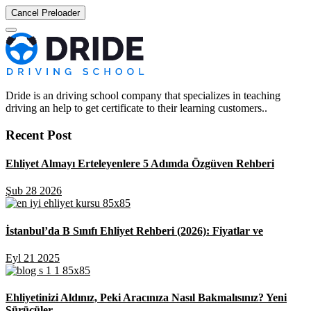
Cancel Preloader
Dride is an driving school company that specializes in teaching
driving an help to get certificate to their learning customers..
Recent Post
Ehliyet Almayı Erteleyenlere 5 Adımda Özgüven Rehberi
Şub 28 2026
İstanbul’da B Sınıfı Ehliyet Rehberi (2026): Fiyatlar ve
Eyl 21 2025
Ehliyetinizi Aldınız, Peki Aracınıza Nasıl Bakmalısınız? Yeni
Sürücüler