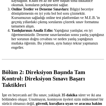
kaynağıdır. Kitabı en az bir kere baştan sona dikkatlice
okumak, konuların pekişmesini sağlar.
Online Testler ve Deneme Sınavları:
Bilgiyi beceriye
dönüştürmenin en iyi yolu bol bol soru çözmektir.
Kursumuzun sağladığı online test platformları ve M.E.B.’in
geçmiş yıllardaki çıkmış sorularını çözerek sınav formatına
tamamen alışın.
Yanlışlarınızı Analiz Edin:
Yaptığınız yanlışlar, en iyi
öğretmeninizdir. Deneme sınavlarından sonra yanlış yaptığınız
her sorunun doğru cevabını ve neden yanlış yaptığınızı
mutlaka öğrenin. Bu yöntem, aynı hatayı tekrar yapmanızı
engeller.
Bölüm 2: Direksiyon Başında Tam
Kontrol: Direksiyon Sınavı Başarı
Taktikleri
İşte en heyecanlı an! Bu sınav, yaklaşık
35 dakika
sürer ve iki ana
bölümden oluşur. Unutmayın, komisyon üyeleri sizin mükemmel bir
sürücü olmanızı değil,
güvenli, kurallara uyan ve aracına hakim