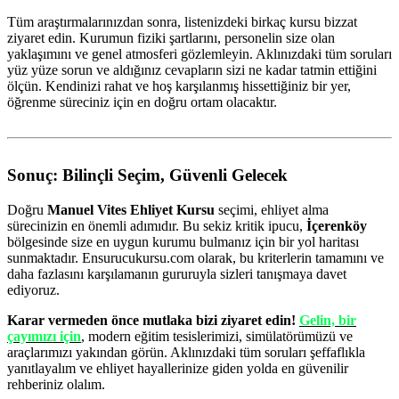
Tüm araştırmalarınızdan sonra, listenizdeki birkaç kursu bizzat
ziyaret edin. Kurumun fiziki şartlarını, personelin size olan
yaklaşımını ve genel atmosferi gözlemleyin. Aklınızdaki tüm soruları
yüz yüze sorun ve aldığınız cevapların sizi ne kadar tatmin ettiğini
ölçün. Kendinizi rahat ve hoş karşılanmış hissettiğiniz bir yer,
öğrenme süreciniz için en doğru ortam olacaktır.
Sonuç: Bilinçli Seçim, Güvenli Gelecek
Doğru
Manuel Vites Ehliyet Kursu
seçimi, ehliyet alma
sürecinizin en önemli adımıdır. Bu sekiz kritik ipucu,
İçerenköy
bölgesinde size en uygun kurumu bulmanız için bir yol haritası
sunmaktadır. Ensurucukursu.com olarak, bu kriterlerin tamamını ve
daha fazlasını karşılamanın gururuyla sizleri tanışmaya davet
ediyoruz.
Karar vermeden önce mutlaka bizi ziyaret edin!
Gelin, bir
çayımızı için
, modern eğitim tesislerimizi, simülatörümüzü ve
araçlarımızı yakından görün. Aklınızdaki tüm soruları şeffaflıkla
yanıtlayalım ve ehliyet hayallerinize giden yolda en güvenilir
rehberiniz olalım.