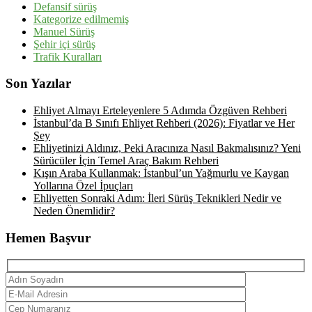
Defansif sürüş
Kategorize edilmemiş
Manuel Sürüş
Şehir içi sürüş
Trafik Kuralları
Son Yazılar
Ehliyet Almayı Erteleyenlere 5 Adımda Özgüven Rehberi
İstanbul’da B Sınıfı Ehliyet Rehberi (2026): Fiyatlar ve Her
Şey
Ehliyetinizi Aldınız, Peki Aracınıza Nasıl Bakmalısınız? Yeni
Sürücüler İçin Temel Araç Bakım Rehberi
Kışın Araba Kullanmak: İstanbul’un Yağmurlu ve Kaygan
Yollarına Özel İpuçları
Ehliyetten Sonraki Adım: İleri Sürüş Teknikleri Nedir ve
Neden Önemlidir?
Hemen Başvur