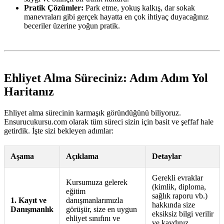
Pratik Çözümler:
Park etme, yokuş kalkış, dar sokak
manevraları gibi gerçek hayatta en çok ihtiyaç duyacağınız
beceriler üzerine yoğun pratik.
Ehliyet Alma Süreciniz: Adım Adım Yol
Haritanız
Ehliyet alma sürecinin karmaşık göründüğünü biliyoruz.
Ensurucukursu.com olarak tüm süreci sizin için basit ve şeffaf hale
getirdik. İşte sizi bekleyen adımlar:
Aşama
Açıklama
Detaylar
Gerekli evraklar
Kursumuza gelerek
(kimlik, diploma,
eğitim
sağlık raporu vb.)
1. Kayıt ve
danışmanlarımızla
hakkında size
Danışmanlık
görüşür, size en uygun
eksiksiz bilgi verilir
ehliyet sınıfını ve
ve kaydınız