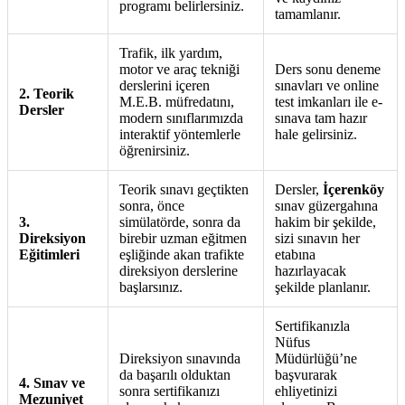
programı belirlersiniz.
tamamlanır.
Trafik, ilk yardım,
motor ve araç tekniği
Ders sonu deneme
derslerini içeren
sınavları ve online
2. Teorik
M.E.B. müfredatını,
test imkanları ile e-
Dersler
modern sınıflarımızda
sınava tam hazır
interaktif yöntemlerle
hale gelirsiniz.
öğrenirsiniz.
Teorik sınavı geçtikten
Dersler,
İçerenköy
sonra, önce
sınav güzergahına
3.
simülatörde, sonra da
hakim bir şekilde,
Direksiyon
birebir uzman eğitmen
sizi sınavın her
Eğitimleri
eşliğinde akan trafikte
etabına
direksiyon derslerine
hazırlayacak
başlarsınız.
şekilde planlanır.
Sertifikanızla
Nüfus
Direksiyon sınavında
Müdürlüğü’ne
da başarılı olduktan
başvurarak
4. Sınav ve
sonra sertifikanızı
ehliyetinizi
Mezuniyet