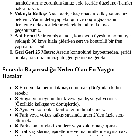
hamlede girme zorunluluğunuz yok, içeride düzeltme (hamle)
hakkınız var.
Yokuşta Kalkış:
Aracı geriye kaçırmadan kalkış yapmanız
beklenir. Yarım debriyaj tekniğini ve doğru gaz oranını
derslerde defalarca tekrar ederek bu adımı kolayca
geçebilirsiniz.
Ani Fren:
Belirlenmiş alanda, komisyon üyesinin komutuyla
yaklaşık 30 km/s hızla giderken sert ve kontrollü bir fren
yapmanız istenir.
Geri Geri 25 Metre:
Aracın kontrolünü kaybetmeden, şeridi
ortalayarak düz bir çizgide geri gelmeniz gerekir.
Sınavda Başarısızlığa Neden Olan En Yaygın
Hatalar
❌ Emniyet kemerini takmayı unutmak (Doğrudan kalma
sebebi).
❌ Sinyal vermeyi unutmak veya yanlış sinyal vermek
(Özellikle kalkışta ve dönüşlerde).
❌ Ayna ve kör nokta kontrollerini ihmal etmek.
❌ Park veya yokuş kalkış sırasında aracı 2’den fazla stop
ettirmek.
❌ Park alanlarındaki konilere veya kaldırıma çarpmak.
❌ Trafik ışıklarına, işaretlerine ve hız limitlerine uymamak.