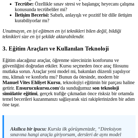
Tecrübe:
Özellikle sınav stresi ve başlangıç heyecanı çalışma
konusunda tecrübeliler mi?
İletişim Becerisi:
Sabırlı, anlayışlı ve pozitif bir dille iletişim
kurabiliyorlar mı?
Unutmayın, en iyi eğitmen en iyi teknikleri bilen değil, bildiği
teknikleri size en iyi şekilde aktarabilendir.
3. Eğitim Araçları ve Kullanılan Teknoloji
Eğitim alacağınız araçlar, öğrenme sürecinizin konforunu ve
güvenliğini doğrudan etkiler. Kursu seçmeden önce araç filosunu
mutlaka sorun. Araçlar yeni model mi, bakımları düzenli yapılıyor
mu, klimalı ve konforlu mu? Bunun da ötesinde, modern bir
Manuel Vites Ehliyet Kursu
, teknolojiyi eğitimin bir parçası haline
getirir.
Ensurucukursu.com
‘da sunduğumuz
son teknoloji
simülatör eğitimi
, gerçek trafiğe çıkmadan önce risksiz bir ortamda
temel becerileri kazanmanızı sağlayarak sizi rakiplerinizden bir adım
öne taşır.
Akıllıca bir ipucu:
Kursla ilk görüşmenizde, “Direksiyon
sınavına hangi araçla giriyorsam, dersleri de aynı model