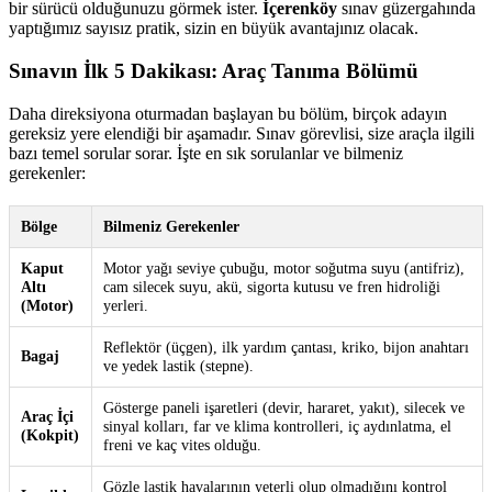
bir sürücü olduğunuzu görmek ister.
İçerenköy
sınav güzergahında
yaptığımız sayısız pratik, sizin en büyük avantajınız olacak.
Sınavın İlk 5 Dakikası: Araç Tanıma Bölümü
Daha direksiyona oturmadan başlayan bu bölüm, birçok adayın
gereksiz yere elendiği bir aşamadır. Sınav görevlisi, size araçla ilgili
bazı temel sorular sorar. İşte en sık sorulanlar ve bilmeniz
gerekenler:
Bölge
Bilmeniz Gerekenler
Kaput
Motor yağı seviye çubuğu, motor soğutma suyu (antifriz),
Altı
cam silecek suyu, akü, sigorta kutusu ve fren hidroliği
(Motor)
yerleri.
Reflektör (üçgen), ilk yardım çantası, kriko, bijon anahtarı
Bagaj
ve yedek lastik (stepne).
Gösterge paneli işaretleri (devir, hararet, yakıt), silecek ve
Araç İçi
sinyal kolları, far ve klima kontrolleri, iç aydınlatma, el
(Kokpit)
freni ve kaç vites olduğu.
Gözle lastik havalarının yeterli olup olmadığını kontrol