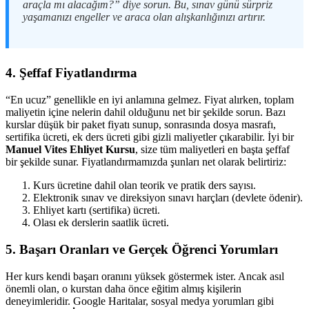
araçla mı alacağım?” diye sorun. Bu, sınav günü sürpriz
yaşamanızı engeller ve araca olan alışkanlığınızı artırır.
4. Şeffaf Fiyatlandırma
“En ucuz” genellikle en iyi anlamına gelmez. Fiyat alırken, toplam
maliyetin içine nelerin dahil olduğunu net bir şekilde sorun. Bazı
kurslar düşük bir paket fiyatı sunup, sonrasında dosya masrafı,
sertifika ücreti, ek ders ücreti gibi gizli maliyetler çıkarabilir. İyi bir
Manuel Vites Ehliyet Kursu
, size tüm maliyetleri en başta şeffaf
bir şekilde sunar. Fiyatlandırmamızda şunları net olarak belirtiriz:
Kurs ücretine dahil olan teorik ve pratik ders sayısı.
Elektronik sınav ve direksiyon sınavı harçları (devlete ödenir).
Ehliyet kartı (sertifika) ücreti.
Olası ek derslerin saatlik ücreti.
5. Başarı Oranları ve Gerçek Öğrenci Yorumları
Her kurs kendi başarı oranını yüksek göstermek ister. Ancak asıl
önemli olan, o kurstan daha önce eğitim almış kişilerin
deneyimleridir. Google Haritalar, sosyal medya yorumları gibi