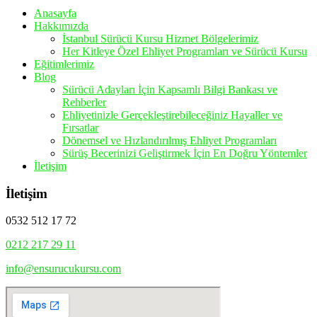
Anasayfa
Hakkımızda
İstanbul Sürücü Kursu Hizmet Bölgelerimiz
Her Kitleye Özel Ehliyet Programları ve Sürücü Kursu
Eğitimlerimiz
Blog
Sürücü Adayları İçin Kapsamlı Bilgi Bankası ve
Rehberler
Ehliyetinizle Gerçekleştirebileceğiniz Hayaller ve
Fırsatlar
Dönemsel ve Hızlandırılmış Ehliyet Programları
Sürüş Becerinizi Geliştirmek İçin En Doğru Yöntemler
İletişim
İletişim
0532 512 17 72
0212 217 29 11
info@ensurucukursu.com