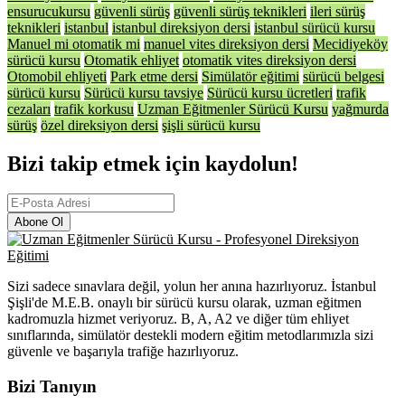
ensurucukursu
güvenli sürüş
güvenli sürüş teknikleri
ileri sürüş
teknikleri
istanbul
istanbul direksiyon dersi
istanbul sürücü kursu
Manuel mi otomatik mi
manuel vites direksiyon dersi
Mecidiyeköy
sürücü kursu
Otomatik ehliyet
otomatik vites direksiyon dersi
Otomobil ehliyeti
Park etme dersi
Simülatör eğitimi
sürücü belgesi
sürücü kursu
Sürücü kursu tavsiye
Sürücü kursu ücretleri
trafik
cezaları
trafik korkusu
Uzman Eğitmenler Sürücü Kursu
yağmurda
sürüş
özel direksiyon dersi
şişli sürücü kursu
Bizi takip etmek için kaydolun!
Abone Ol
Sizi sadece sınavlara değil, yolun her anına hazırlıyoruz. İstanbul
Şişli'de M.E.B. onaylı bir sürücü kursu olarak, uzman eğitmen
kadromuzla hizmet veriyoruz. B, A, A2 ve diğer tüm ehliyet
sınıflarında, simülatör destekli modern eğitim metodlarımızla sizi
güvenle ve başarıyla trafiğe hazırlıyoruz.
Bizi Tanıyın