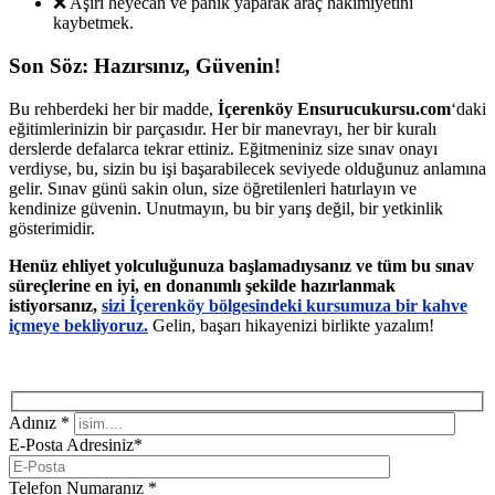
❌ Aşırı heyecan ve panik yaparak araç hakimiyetini
kaybetmek.
Son Söz: Hazırsınız, Güvenin!
Bu rehberdeki her bir madde,
İçerenköy Ensurucukursu.com
‘daki
eğitimlerinizin bir parçasıdır. Her bir manevrayı, her bir kuralı
derslerde defalarca tekrar ettiniz. Eğitmeniniz size sınav onayı
verdiyse, bu, sizin bu işi başarabilecek seviyede olduğunuz anlamına
gelir. Sınav günü sakin olun, size öğretilenleri hatırlayın ve
kendinize güvenin. Unutmayın, bu bir yarış değil, bir yetkinlik
gösterimidir.
Henüz ehliyet yolculuğunuza başlamadıysanız ve tüm bu sınav
süreçlerine en iyi, en donanımlı şekilde hazırlanmak
istiyorsanız,
sizi İçerenköy bölgesindeki kursumuza bir kahve
içmeye bekliyoruz.
Gelin, başarı hikayenizi birlikte yazalım!
Adınız *
E-Posta Adresiniz*
Telefon Numaranız *