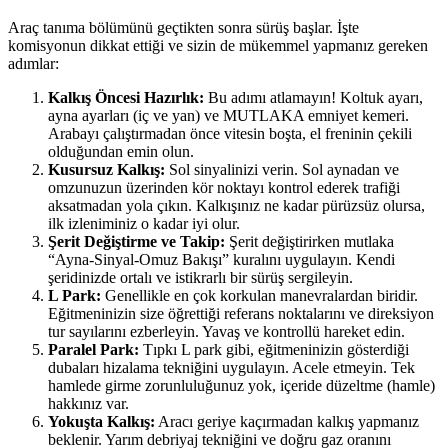
Araç tanıma bölümünü geçtikten sonra sürüş başlar. İşte
komisyonun dikkat ettiği ve sizin de mükemmel yapmanız gereken
adımlar:
Kalkış Öncesi Hazırlık:
Bu adımı atlamayın! Koltuk ayarı,
ayna ayarları (iç ve yan) ve MUTLAKA emniyet kemeri.
Arabayı çalıştırmadan önce vitesin boşta, el freninin çekili
olduğundan emin olun.
Kusursuz Kalkış:
Sol sinyalinizi verin. Sol aynadan ve
omzunuzun üzerinden kör noktayı kontrol ederek trafiği
aksatmadan yola çıkın. Kalkışınız ne kadar pürüzsüz olursa,
ilk izleniminiz o kadar iyi olur.
Şerit Değiştirme ve Takip:
Şerit değiştirirken mutlaka
“Ayna-Sinyal-Omuz Bakışı” kuralını uygulayın. Kendi
şeridinizde ortalı ve istikrarlı bir sürüş sergileyin.
L Park:
Genellikle en çok korkulan manevralardan biridir.
Eğitmeninizin size öğrettiği referans noktalarını ve direksiyon
tur sayılarını ezberleyin. Yavaş ve kontrollü hareket edin.
Paralel Park:
Tıpkı L park gibi, eğitmeninizin gösterdiği
dubaları hizalama tekniğini uygulayın. Acele etmeyin. Tek
hamlede girme zorunluluğunuz yok, içeride düzeltme (hamle)
hakkınız var.
Yokuşta Kalkış:
Aracı geriye kaçırmadan kalkış yapmanız
beklenir. Yarım debriyaj tekniğini ve doğru gaz oranını