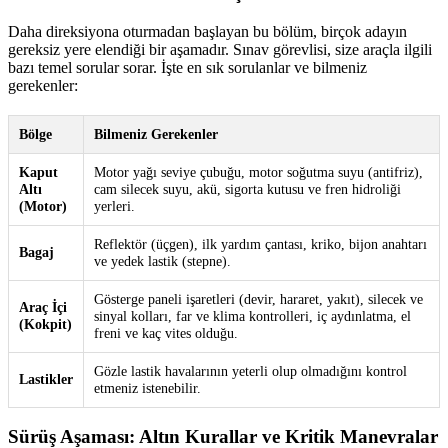
Daha direksiyona oturmadan başlayan bu bölüm, birçok adayın
gereksiz yere elendiği bir aşamadır. Sınav görevlisi, size araçla ilgili
bazı temel sorular sorar. İşte en sık sorulanlar ve bilmeniz
gerekenler:
Bölge
Bilmeniz Gerekenler
Kaput
Motor yağı seviye çubuğu, motor soğutma suyu (antifriz),
Altı
cam silecek suyu, akü, sigorta kutusu ve fren hidroliği
(Motor)
yerleri.
Reflektör (üçgen), ilk yardım çantası, kriko, bijon anahtarı
Bagaj
ve yedek lastik (stepne).
Gösterge paneli işaretleri (devir, hararet, yakıt), silecek ve
Araç İçi
sinyal kolları, far ve klima kontrolleri, iç aydınlatma, el
(Kokpit)
freni ve kaç vites olduğu.
Gözle lastik havalarının yeterli olup olmadığını kontrol
Lastikler
etmeniz istenebilir.
Sürüş Aşaması: Altın Kurallar ve Kritik Manevralar