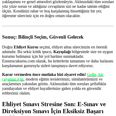
yaklaşımını ve genel atmosferi gözlemleyin. Aklınızdaki tüm soruları
yüz yüze sorun ve aldığınız cevapların sizi ne kadar tatmin ettiğini
ölçün. Kendinizi rahat ve hoş karşılanmış hissettiğiniz bir yer,
öğrenme süreciniz için en doğru ortam olacaktır.
Sonuç: Bilinçli Seçim, Güvenli Gelecek
Doğru
Ehliyet Kursu
seçimi, ehliyet alma sürecinizin en önemli
adımıdır. Bu sekiz kritik ipucu,
Kayışdağı
bölgesinde size en uygun
kurumu bulmanız için bir yol haritası sunmaktadır.
Ensurucukursu.com olarak, bu kriterlerin tamamını ve daha fazlasını
karşılamanın gururuyla sizleri tanışmaya davet ediyoruz.
Karar vermeden önce mutlaka bizi ziyaret edin!
Gelin, bir
çayımızı için
, modern eğitim tesislerimizi, simülatörümüzü ve
araçlarımızı yakından görün. Aklınızdaki tüm soruları şeffaflıkla
yanıtlayalım ve ehliyet hayallerinize giden yolda en güvenilir
rehberiniz olalım.
Ehliyet Sınavı Stresine Son: E-Sınav ve
Direksiyon Sınavı İçin Eksiksiz Başarı