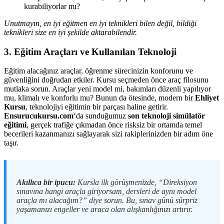
kurabiliyorlar mı?
Unutmayın, en iyi eğitmen en iyi teknikleri bilen değil, bildiği
teknikleri size en iyi şekilde aktarabilendir.
3. Eğitim Araçları ve Kullanılan Teknoloji
Eğitim alacağınız araçlar, öğrenme sürecinizin konforunu ve
güvenliğini doğrudan etkiler. Kursu seçmeden önce araç filosunu
mutlaka sorun. Araçlar yeni model mi, bakımları düzenli yapılıyor
mu, klimalı ve konforlu mu? Bunun da ötesinde, modern bir
Ehliyet
Kursu
, teknolojiyi eğitimin bir parçası haline getirir.
Ensurucukursu.com
‘da sunduğumuz
son teknoloji simülatör
eğitimi
, gerçek trafiğe çıkmadan önce risksiz bir ortamda temel
becerileri kazanmanızı sağlayarak sizi rakiplerinizden bir adım öne
taşır.
Akıllıca bir ipucu:
Kursla ilk görüşmenizde, “Direksiyon
sınavına hangi araçla giriyorsam, dersleri de aynı model
araçla mı alacağım?” diye sorun. Bu, sınav günü sürpriz
yaşamanızı engeller ve araca olan alışkanlığınızı artırır.