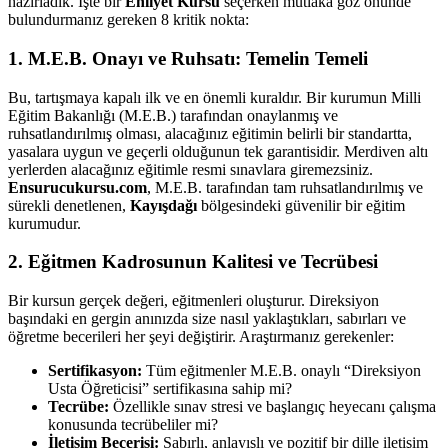
hazırladık. İşte bir
Ehliyet Kursu
seçerken mutlaka göz önünde
bulundurmanız gereken 8 kritik nokta:
1. M.E.B. Onayı ve Ruhsatı: Temelin Temeli
Bu, tartışmaya kapalı ilk ve en önemli kuraldır. Bir kurumun Milli
Eğitim Bakanlığı (M.E.B.) tarafından onaylanmış ve
ruhsatlandırılmış olması, alacağınız eğitimin belirli bir standartta,
yasalara uygun ve geçerli olduğunun tek garantisidir. Merdiven altı
yerlerden alacağınız eğitimle resmi sınavlara giremezsiniz.
Ensurucukursu.com
, M.E.B. tarafından tam ruhsatlandırılmış ve
sürekli denetlenen,
Kayışdağı
bölgesindeki güvenilir bir eğitim
kurumudur.
2. Eğitmen Kadrosunun Kalitesi ve Tecrübesi
Bir kursun gerçek değeri, eğitmenleri oluşturur. Direksiyon
başındaki en gergin anınızda size nasıl yaklaştıkları, sabırları ve
öğretme becerileri her şeyi değiştirir. Araştırmanız gerekenler:
Sertifikasyon:
Tüm eğitmenler M.E.B. onaylı “Direksiyon
Usta Öğreticisi” sertifikasına sahip mi?
Tecrübe:
Özellikle sınav stresi ve başlangıç heyecanı çalışma
konusunda tecrübeliler mi?
İletişim Becerisi:
Sabırlı, anlayışlı ve pozitif bir dille iletişim