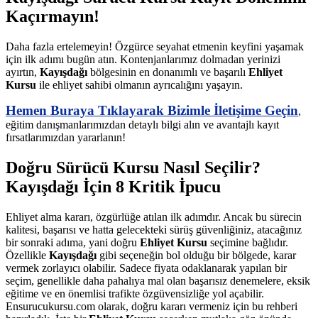
Kaçırmayın!
Daha fazla ertelemeyin! Özgürce seyahat etmenin keyfini yaşamak
için ilk adımı bugün atın. Kontenjanlarımız dolmadan yerinizi
ayırtın,
Kayışdağı
bölgesinin en donanımlı ve başarılı
Ehliyet
Kursu
ile ehliyet sahibi olmanın ayrıcalığını yaşayın.
Hemen Buraya Tıklayarak Bizimle İletişime Geçin
,
eğitim danışmanlarımızdan detaylı bilgi alın ve avantajlı kayıt
fırsatlarımızdan yararlanın!
Doğru Sürücü Kursu Nasıl Seçilir?
Kayışdağı İçin 8 Kritik İpucu
Ehliyet alma kararı, özgürlüğe atılan ilk adımdır. Ancak bu sürecin
kalitesi, başarısı ve hatta gelecekteki sürüş güvenliğiniz, atacağınız
bir sonraki adıma, yani doğru
Ehliyet Kursu
seçimine bağlıdır.
Özellikle
Kayışdağı
gibi seçeneğin bol olduğu bir bölgede, karar
vermek zorlayıcı olabilir. Sadece fiyata odaklanarak yapılan bir
seçim, genellikle daha pahalıya mal olan başarısız denemelere, eksik
eğitime ve en önemlisi trafikte özgüvensizliğe yol açabilir.
Ensurucukursu.com olarak, doğru kararı vermeniz için bu rehberi