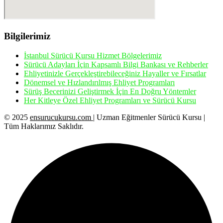
Bilgilerimiz
İstanbul Sürücü Kursu Hizmet Bölgelerimiz
Sürücü Adayları İçin Kapsamlı Bilgi Bankası ve Rehberler
Ehliyetinizle Gerçekleştirebileceğiniz Hayaller ve Fırsatlar
Dönemsel ve Hızlandırılmış Ehliyet Programları
Sürüş Becerinizi Geliştirmek İçin En Doğru Yöntemler
Her Kitleye Özel Ehliyet Programları ve Sürücü Kursu
© 2025
ensurucukursu.com
| Uzman Eğitmenler Sürücü Kursu |
Tüm Haklarımız Saklıdır.