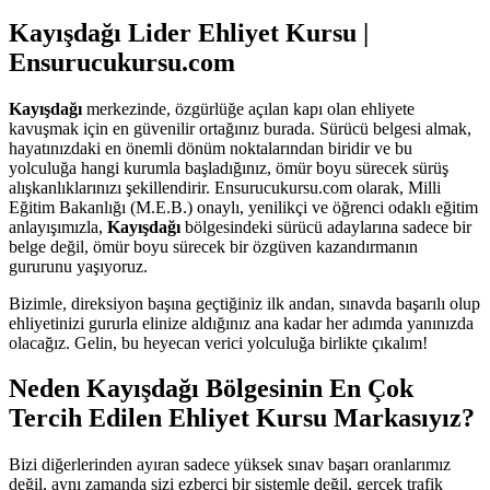
Kayışdağı Lider Ehliyet Kursu |
Ensurucukursu.com
Kayışdağı
merkezinde, özgürlüğe açılan kapı olan ehliyete
kavuşmak için en güvenilir ortağınız burada. Sürücü belgesi almak,
hayatınızdaki en önemli dönüm noktalarından biridir ve bu
yolculuğa hangi kurumla başladığınız, ömür boyu sürecek sürüş
alışkanlıklarınızı şekillendirir. Ensurucukursu.com olarak, Milli
Eğitim Bakanlığı (M.E.B.) onaylı, yenilikçi ve öğrenci odaklı eğitim
anlayışımızla,
Kayışdağı
bölgesindeki sürücü adaylarına sadece bir
belge değil, ömür boyu sürecek bir özgüven kazandırmanın
gururunu yaşıyoruz.
Bizimle, direksiyon başına geçtiğiniz ilk andan, sınavda başarılı olup
ehliyetinizi gururla elinize aldığınız ana kadar her adımda yanınızda
olacağız. Gelin, bu heyecan verici yolculuğa birlikte çıkalım!
Neden Kayışdağı Bölgesinin En Çok
Tercih Edilen Ehliyet Kursu Markasıyız?
Bizi diğerlerinden ayıran sadece yüksek sınav başarı oranlarımız
değil, aynı zamanda sizi ezberci bir sistemle değil, gerçek trafik