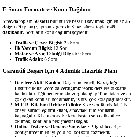
E-Sınav Formatı ve Konu Dağılımı
Sınavda toplam
50 soru
bulunur ve başarılı sayılmak için en az
35
doğru
(70 puan) yapmanız gerekir. Sınav süresi toplam
45
dakikadır
. Soruların konu dağılımı şöyledir:
Trafik ve Çevre Bilgisi:
23 Soru
İlk Yardım Bilgisi:
12 Soru
Motor ve Araç Tekniği Bilgisi:
9 Soru
Trafik Adabı:
6 Soru
Garantili Başarı İçin 4 Adımlık Hazırlık Planı
Derslere Aktif Katılım:
Başarının temeli,
Kayışdağı
Ensurucukursu.com’da verdiğimiz teorik derslere dikkatle
katılmaktır. Eğitmenlerimizin vurguladığı püf noktaları ve en
çok çıkan konuları not almanız, işinizi çok kolaylaştıracaktır.
M.E.B. Kitabını Rehber Edinin:
Size verdiğimiz M.E.B.
onaylı sürücü eğitimi kitabı, sınavdaki tüm soruların
kaynağıdır. Kitabı en az bir kere baştan sona dikkatlice
okumak, konuların pekişmesini sağlar.
Online Testler ve Deneme Sınavları:
Bilgiyi beceriye
dönüştürmenin en iyi yolu bol bol soru çözmektir.