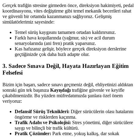
Gerçek trafiğin stresine girmeden önce, direksiyon hakimiyeti, pedal
koordinasyonu, vites değiştirme gibi temel mekanik becerileri rahat
ve güvenli bir ortamda kazanmanızı sağlıyoruz. Gelişmiş
simülatörlerimiz sayesinde:
Temel sürüş kaygısını tamamen ortadan kaldırırsınız.
Farklı hava koşullarında (yağmur, sis) ve acil durum
senaryolarında (ani fren) pratik yaparsınız.
Kas hafızanız gelişir, böylece gerçek direksiyon derslerine
geçtiğinizde çok daha hızlı adapte olur.
3. Sadece Sınava Değil, Hayata Hazırlayan Eğitim
Felsefesi
Bizim için başarı, sadece sınavı geçmeniz değil, ehliyetinizi aldıktan
sonraki gün tek başınıza
Kayışdağı
trafiğine güvenle ve keyifle
çıkabilmenizdir. Bu yüzden müfredatımızda şunlara özel önem
veriyoruz:
Defansif Sürüş Teknikleri:
Diğer sürücülerin olası hatalarını
öngörme ve risklerden kaçınma.
Trafik Adabı ve Psikolojisi:
Stres yönetimi, diğer sürücülere
saygı ve bilinçli bir trafik kültürü.
Pratik Çözümler:
Park etme, yokuş kalkış, dar sokak