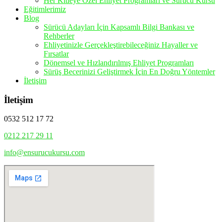
Her Kitleye Özel Ehliyet Programları ve Sürücü Kursu
Eğitimlerimiz
Blog
Sürücü Adayları İçin Kapsamlı Bilgi Bankası ve
Rehberler
Ehliyetinizle Gerçekleştirebileceğiniz Hayaller ve
Fırsatlar
Dönemsel ve Hızlandırılmış Ehliyet Programları
Sürüş Becerinizi Geliştirmek İçin En Doğru Yöntemler
İletişim
İletişim
0532 512 17 72
0212 217 29 11
info@ensurucukursu.com