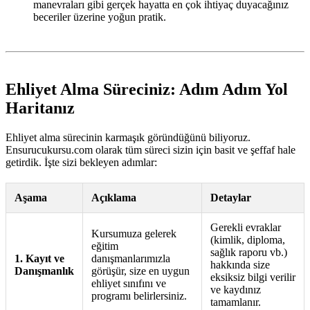
manevraları gibi gerçek hayatta en çok ihtiyaç duyacağınız
beceriler üzerine yoğun pratik.
Ehliyet Alma Süreciniz: Adım Adım Yol
Haritanız
Ehliyet alma sürecinin karmaşık göründüğünü biliyoruz.
Ensurucukursu.com olarak tüm süreci sizin için basit ve şeffaf hale
getirdik. İşte sizi bekleyen adımlar:
Aşama
Açıklama
Detaylar
Gerekli evraklar
Kursumuza gelerek
(kimlik, diploma,
eğitim
sağlık raporu vb.)
1. Kayıt ve
danışmanlarımızla
hakkında size
Danışmanlık
görüşür, size en uygun
eksiksiz bilgi verilir
ehliyet sınıfını ve
ve kaydınız
programı belirlersiniz.
tamamlanır.