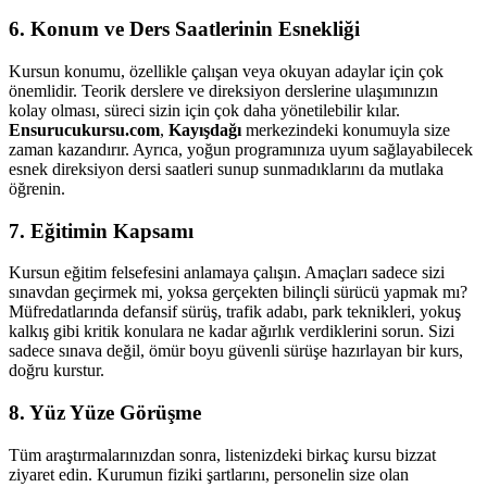
6. Konum ve Ders Saatlerinin Esnekliği
Kursun konumu, özellikle çalışan veya okuyan adaylar için çok
önemlidir. Teorik derslere ve direksiyon derslerine ulaşımınızın
kolay olması, süreci sizin için çok daha yönetilebilir kılar.
Ensurucukursu.com
,
Kayışdağı
merkezindeki konumuyla size
zaman kazandırır. Ayrıca, yoğun programınıza uyum sağlayabilecek
esnek direksiyon dersi saatleri sunup sunmadıklarını da mutlaka
öğrenin.
7. Eğitimin Kapsamı
Kursun eğitim felsefesini anlamaya çalışın. Amaçları sadece sizi
sınavdan geçirmek mi, yoksa gerçekten bilinçli sürücü yapmak mı?
Müfredatlarında defansif sürüş, trafik adabı, park teknikleri, yokuş
kalkış gibi kritik konulara ne kadar ağırlık verdiklerini sorun. Sizi
sadece sınava değil, ömür boyu güvenli sürüşe hazırlayan bir kurs,
doğru kurstur.
8. Yüz Yüze Görüşme
Tüm araştırmalarınızdan sonra, listenizdeki birkaç kursu bizzat
ziyaret edin. Kurumun fiziki şartlarını, personelin size olan