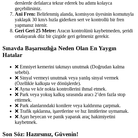
derslerde defalarca tekrar ederek bu adımı kolayca
geçebilirsiniz.
Ani Fren:
Belirlenmiş alanda, komisyon üyesinin komutuyla
yaklaşık 30 km/s hızla giderken sert ve kontrollü bir fren
yapmanız istenir.
Geri Geri 25 Metre:
Aracın kontrolünü kaybetmeden, şeridi
ortalayarak düz bir çizgide geri gelmeniz gerekir.
Sınavda Başarısızlığa Neden Olan En Yaygın
Hatalar
❌ Emniyet kemerini takmayı unutmak (Doğrudan kalma
sebebi).
❌ Sinyal vermeyi unutmak veya yanlış sinyal vermek
(Özellikle kalkışta ve dönüşlerde).
❌ Ayna ve kör nokta kontrollerini ihmal etmek.
❌ Park veya yokuş kalkış sırasında aracı 2’den fazla stop
ettirmek.
❌ Park alanlarındaki konilere veya kaldırıma çarpmak.
❌ Trafik ışıklarına, işaretlerine ve hız limitlerine uymamak.
❌ Aşırı heyecan ve panik yaparak araç hakimiyetini
kaybetmek.
Son Söz: Hazırsınız, Güvenin!