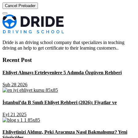
Cancel Preloader
Dride is an driving school company that specializes in teaching
driving an help to get certificate to their learning customers..
Recent Post
Ehliyet Almayı Erteleyenlere 5 Adımda Özgüven Rehberi
Şub 28 2026
İstanbul’da B Sınıfı Ehliyet Rehberi (2026): Fiyatlar ve
Eyl 21 2025
Ehliyetinizi Aldınız, Peki Aracınıza Nasıl Bakmalısınız? Yeni
Sürücüler