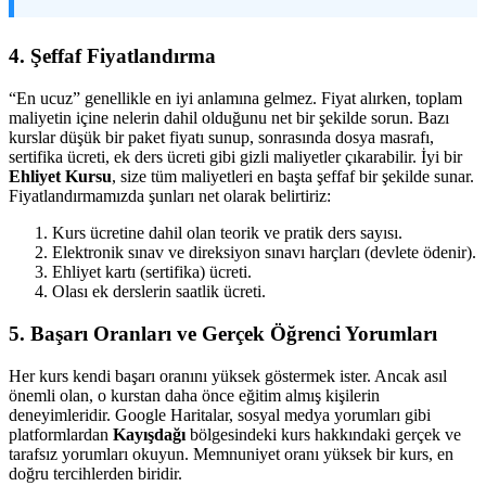
4. Şeffaf Fiyatlandırma
“En ucuz” genellikle en iyi anlamına gelmez. Fiyat alırken, toplam
maliyetin içine nelerin dahil olduğunu net bir şekilde sorun. Bazı
kurslar düşük bir paket fiyatı sunup, sonrasında dosya masrafı,
sertifika ücreti, ek ders ücreti gibi gizli maliyetler çıkarabilir. İyi bir
Ehliyet Kursu
, size tüm maliyetleri en başta şeffaf bir şekilde sunar.
Fiyatlandırmamızda şunları net olarak belirtiriz:
Kurs ücretine dahil olan teorik ve pratik ders sayısı.
Elektronik sınav ve direksiyon sınavı harçları (devlete ödenir).
Ehliyet kartı (sertifika) ücreti.
Olası ek derslerin saatlik ücreti.
5. Başarı Oranları ve Gerçek Öğrenci Yorumları
Her kurs kendi başarı oranını yüksek göstermek ister. Ancak asıl
önemli olan, o kurstan daha önce eğitim almış kişilerin
deneyimleridir. Google Haritalar, sosyal medya yorumları gibi
platformlardan
Kayışdağı
bölgesindeki kurs hakkındaki gerçek ve
tarafsız yorumları okuyun. Memnuniyet oranı yüksek bir kurs, en
doğru tercihlerden biridir.