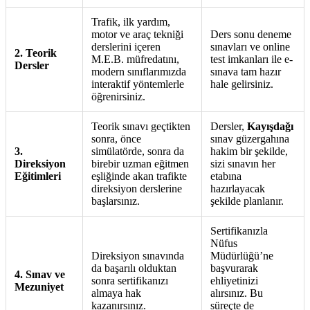
Trafik, ilk yardım,
motor ve araç tekniği
Ders sonu deneme
derslerini içeren
sınavları ve online
2. Teorik
M.E.B. müfredatını,
test imkanları ile e-
Dersler
modern sınıflarımızda
sınava tam hazır
interaktif yöntemlerle
hale gelirsiniz.
öğrenirsiniz.
Teorik sınavı geçtikten
Dersler,
Kayışdağı
sonra, önce
sınav güzergahına
3.
simülatörde, sonra da
hakim bir şekilde,
Direksiyon
birebir uzman eğitmen
sizi sınavın her
Eğitimleri
eşliğinde akan trafikte
etabına
direksiyon derslerine
hazırlayacak
başlarsınız.
şekilde planlanır.
Sertifikanızla
Nüfus
Direksiyon sınavında
Müdürlüğü’ne
da başarılı olduktan
başvurarak
4. Sınav ve
sonra sertifikanızı
ehliyetinizi
Mezuniyet
almaya hak
alırsınız. Bu
kazanırsınız.
süreçte de