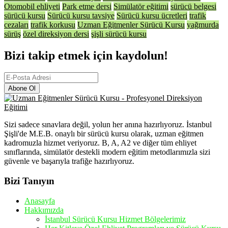
Otomobil ehliyeti
Park etme dersi
Simülatör eğitimi
sürücü belgesi
sürücü kursu
Sürücü kursu tavsiye
Sürücü kursu ücretleri
trafik
cezaları
trafik korkusu
Uzman Eğitmenler Sürücü Kursu
yağmurda
sürüş
özel direksiyon dersi
şişli sürücü kursu
Bizi takip etmek için kaydolun!
Abone Ol
Sizi sadece sınavlara değil, yolun her anına hazırlıyoruz. İstanbul
Şişli'de M.E.B. onaylı bir sürücü kursu olarak, uzman eğitmen
kadromuzla hizmet veriyoruz. B, A, A2 ve diğer tüm ehliyet
sınıflarında, simülatör destekli modern eğitim metodlarımızla sizi
güvenle ve başarıyla trafiğe hazırlıyoruz.
Bizi Tanıyın
Anasayfa
Hakkımızda
İstanbul Sürücü Kursu Hizmet Bölgelerimiz