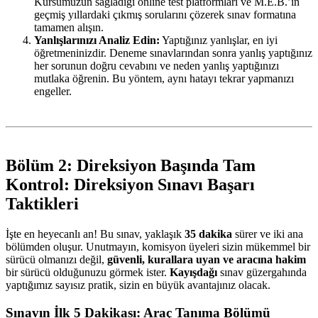
Kursumuzun sağladığı online test platformları ve M.E.B.’in
geçmiş yıllardaki çıkmış sorularını çözerek sınav formatına
tamamen alışın.
Yanlışlarınızı Analiz Edin:
Yaptığınız yanlışlar, en iyi
öğretmeninizdir. Deneme sınavlarından sonra yanlış yaptığınız
her sorunun doğru cevabını ve neden yanlış yaptığınızı
mutlaka öğrenin. Bu yöntem, aynı hatayı tekrar yapmanızı
engeller.
Bölüm 2: Direksiyon Başında Tam
Kontrol: Direksiyon Sınavı Başarı
Taktikleri
İşte en heyecanlı an! Bu sınav, yaklaşık
35 dakika
sürer ve iki ana
bölümden oluşur. Unutmayın, komisyon üyeleri sizin mükemmel bir
sürücü olmanızı değil,
güvenli, kurallara uyan ve aracına hakim
bir sürücü olduğunuzu görmek ister.
Kayışdağı
sınav güzergahında
yaptığımız sayısız pratik, sizin en büyük avantajınız olacak.
Sınavın İlk 5 Dakikası: Araç Tanıma Bölümü