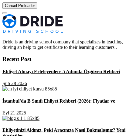
Cancel Preloader
Dride is an driving school company that specializes in teaching
driving an help to get certificate to their learning customers..
Recent Post
Ehliyet Almayı Erteleyenlere 5 Adımda Özgüven Rehberi
Şub 28 2026
İstanbul’da B Sınıfı Ehliyet Rehberi (2026): Fiyatlar ve
Eyl 21 2025
Ehliyetinizi Aldınız, Peki Aracınıza Nasıl Bakmalısınız? Yeni
Sürücüler