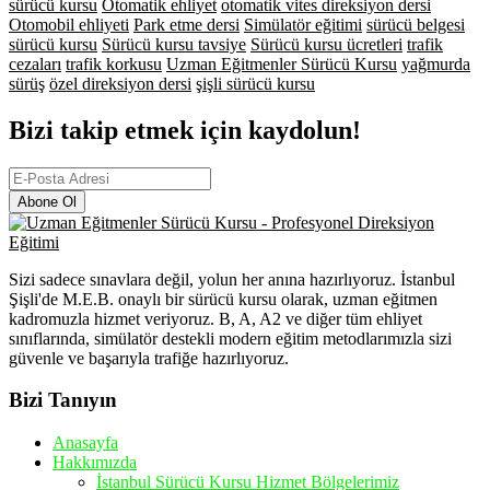
sürücü kursu
Otomatik ehliyet
otomatik vites direksiyon dersi
Otomobil ehliyeti
Park etme dersi
Simülatör eğitimi
sürücü belgesi
sürücü kursu
Sürücü kursu tavsiye
Sürücü kursu ücretleri
trafik
cezaları
trafik korkusu
Uzman Eğitmenler Sürücü Kursu
yağmurda
sürüş
özel direksiyon dersi
şişli sürücü kursu
Bizi takip etmek için kaydolun!
Abone Ol
Sizi sadece sınavlara değil, yolun her anına hazırlıyoruz. İstanbul
Şişli'de M.E.B. onaylı bir sürücü kursu olarak, uzman eğitmen
kadromuzla hizmet veriyoruz. B, A, A2 ve diğer tüm ehliyet
sınıflarında, simülatör destekli modern eğitim metodlarımızla sizi
güvenle ve başarıyla trafiğe hazırlıyoruz.
Bizi Tanıyın
Anasayfa
Hakkımızda
İstanbul Sürücü Kursu Hizmet Bölgelerimiz