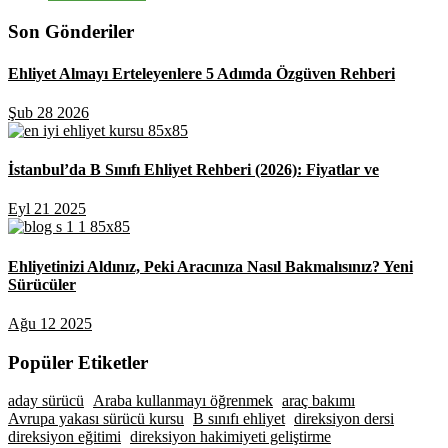
Son Gönderiler
Ehliyet Almayı Erteleyenlere 5 Adımda Özgüven Rehberi
Şub 28 2026
İstanbul’da B Sınıfı Ehliyet Rehberi (2026): Fiyatlar ve
Eyl 21 2025
Ehliyetinizi Aldınız, Peki Aracınıza Nasıl Bakmalısınız? Yeni
Sürücüler
Ağu 12 2025
Popüler Etiketler
aday sürücü
Araba kullanmayı öğrenmek
araç bakımı
Avrupa yakası sürücü kursu
B sınıfı ehliyet
direksiyon dersi
direksiyon eğitimi
direksiyon hakimiyeti geliştirme