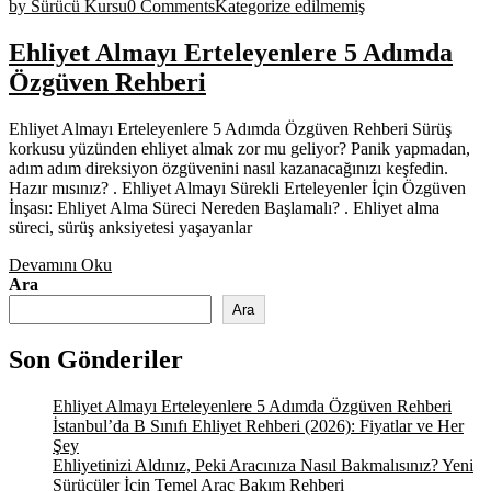
by Sürücü Kursu
0 Comments
Kategorize edilmemiş
Ehliyet Almayı Erteleyenlere 5 Adımda
Özgüven Rehberi
Ehliyet Almayı Erteleyenlere 5 Adımda Özgüven Rehberi Sürüş
korkusu yüzünden ehliyet almak zor mu geliyor? Panik yapmadan,
adım adım direksiyon özgüvenini nasıl kazanacağınızı keşfedin.
Hazır mısınız? . Ehliyet Almayı Sürekli Erteleyenler İçin Özgüven
İnşası: Ehliyet Alma Süreci Nereden Başlamalı? . Ehliyet alma
süreci, sürüş anksiyetesi yaşayanlar
Devamını Oku
Ara
Ara
Son Gönderiler
Ehliyet Almayı Erteleyenlere 5 Adımda Özgüven Rehberi
İstanbul’da B Sınıfı Ehliyet Rehberi (2026): Fiyatlar ve Her
Şey
Ehliyetinizi Aldınız, Peki Aracınıza Nasıl Bakmalısınız? Yeni
Sürücüler İçin Temel Araç Bakım Rehberi