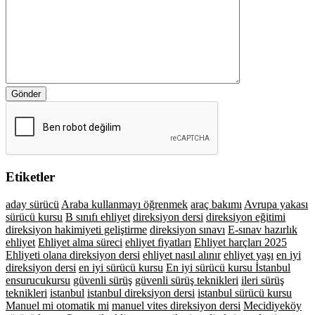
Gönder
Etiketler
aday sürücü
Araba kullanmayı öğrenmek
araç bakımı
Avrupa yakası
sürücü kursu
B sınıfı ehliyet
direksiyon dersi
direksiyon eğitimi
direksiyon hakimiyeti geliştirme
direksiyon sınavı
E-sınav hazırlık
ehliyet
Ehliyet alma süreci
ehliyet fiyatları
Ehliyet harçları 2025
Ehliyeti olana direksiyon dersi
ehliyet nasıl alınır
ehliyet yaşı
en iyi
direksiyon dersi
en iyi sürücü kursu
En iyi sürücü kursu İstanbul
ensurucukursu
güvenli sürüş
güvenli sürüş teknikleri
ileri sürüş
teknikleri
istanbul
istanbul direksiyon dersi
istanbul sürücü kursu
Manuel mi otomatik mi
manuel vites direksiyon dersi
Mecidiyeköy