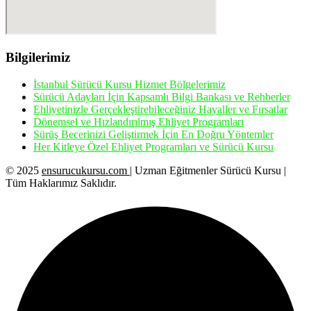
Bilgilerimiz
İstanbul Sürücü Kursu Hizmet Bölgelerimiz
Sürücü Adayları İçin Kapsamlı Bilgi Bankası ve Rehberler
Ehliyetinizle Gerçekleştirebileceğiniz Hayaller ve Fırsatlar
Dönemsel ve Hızlandırılmış Ehliyet Programları
Sürüş Becerinizi Geliştirmek İçin En Doğru Yöntemler
Her Kitleye Özel Ehliyet Programları ve Sürücü Kursu
© 2025
ensurucukursu.com
| Uzman Eğitmenler Sürücü Kursu |
Tüm Haklarımız Saklıdır.