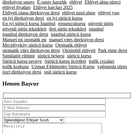
direksiyon sınavı
E-sınav hazırlık
ehliyet
Ehliyet alma süreci
ehliyet fiyatları
Ehliyet harçları 2025
Ehliyeti olana direksiyon dersi
ehliyet nasıl alınır
ehliyet yaşı
en iyi direksiyon dersi
en iyi sürücü kursu
En iyi sürücü kursu İstanbul
ensurucukursu
güvenli sürüş
güvenli sürüş teknikleri
ileri sürüş teknikleri
istanbul
istanbul direksiyon dersi
istanbul sürücü kursu
Manuel mi otomatik mi
manuel vites direksiyon dersi
Mecidiyeköy sürücü kursu
Otomatik ehliyet
otomatik vites direksiyon dersi
Otomobil ehliyeti
Park etme dersi
Simülatör eğitimi
sürücü belgesi
sürücü kursu
Sürücü kursu tavsiye
Sürücü kursu ücretleri
trafik cezaları
trafik korkusu
Uzman Eğitmenler Sürücü Kursu
yağmurda sürüş
özel direksiyon dersi
şişli sürücü kursu
Hemen Başvur